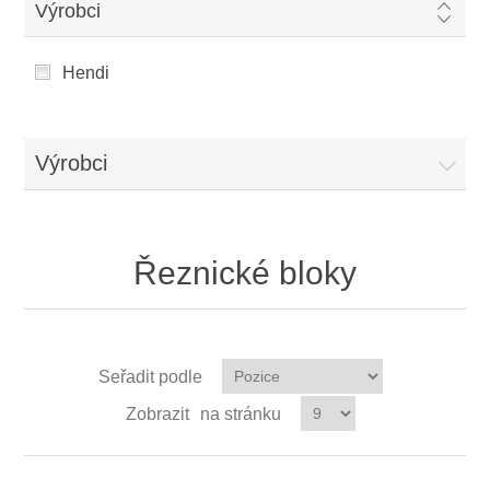
Výrobci
Hendi
Výrobci
Řeznické bloky
Seřadit podle
Zobrazit
na stránku