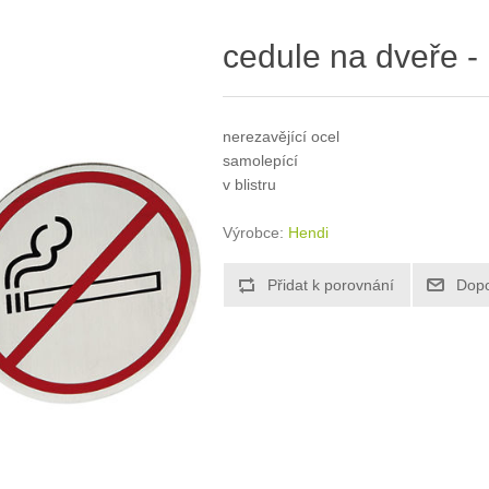
cedule na dveře -
nerezavějící ocel
samolepící
v blistru
Výrobce:
Hendi