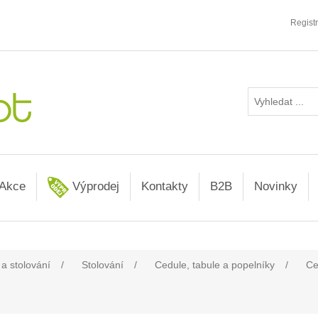
Regist
Akce
Výprodej
Kontakty
B2B
Novinky
 a stolování
/
Stolování
/
Cedule, tabule a popelníky
/
Ce