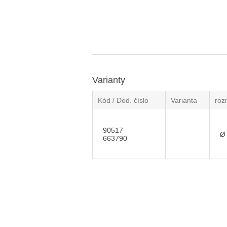
Varianty
Kód / Dod. číslo
Varianta
roz
90517
Ø
663790