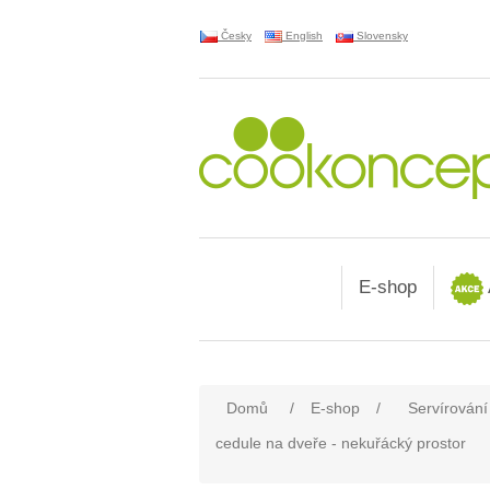
Česky
English
Slovensky
E-shop
Domů
/
E-shop
/
Servírování
cedule na dveře - nekuřácký prostor