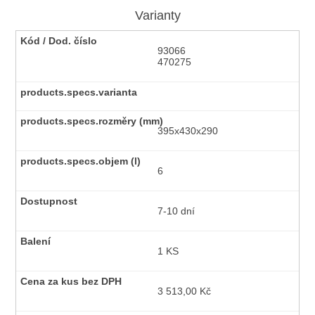
Varianty
93066
470275
395x430x290
6
7-10 dní
1 KS
3 513,00 Kč