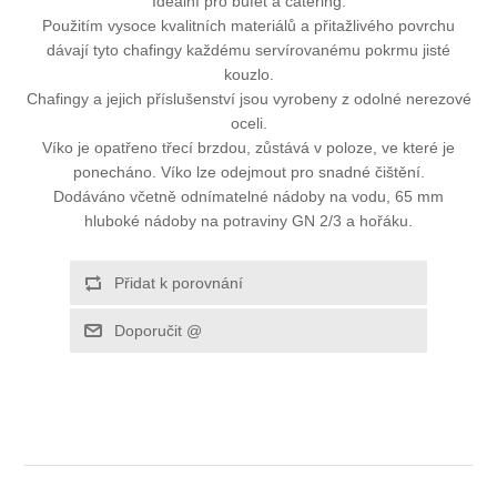
Ideální pro bufet a catering.
Použitím vysoce kvalitních materiálů a přitažlivého povrchu
dávají tyto chafingy každému servírovanému pokrmu jisté
kouzlo.
Chafingy a jejich příslušenství jsou vyrobeny z odolné nerezové
oceli.
Víko je opatřeno třecí brzdou, zůstává v poloze, ve které je
ponecháno. Víko lze odejmout pro snadné čištění.
Dodáváno včetně odnímatelné nádoby na vodu, 65 mm
hluboké nádoby na potraviny GN 2/3 a hořáku.