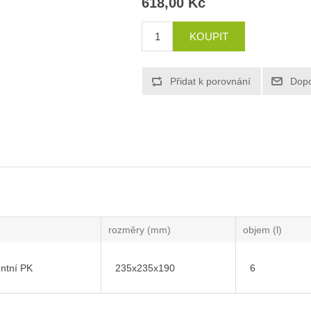
618,00 Kč
rozměry (mm)
objem (l)
entní PK
235x235x190
6