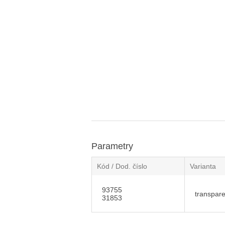
Parametry
Kód / Dod. číslo
Varianta
93755
transpar
31853