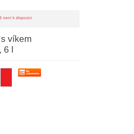
 není k dispozici
 s víkem
6 l