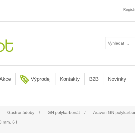
Regist
Akce
Výprodej
Kontakty
B2B
Novinky
Gastronádoby
/
GN polykarbonát
/
Araven GN polykarbo
0 mm, 6 l