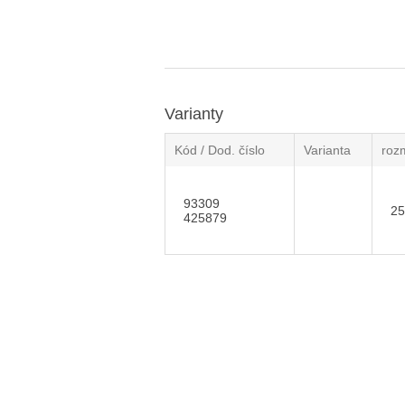
Varianty
Kód / Dod. číslo
Varianta
roz
93309
25
425879