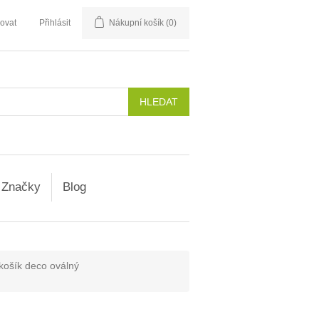
rovat
Přihlásit
Nákupní košík
(0)
Značky
Blog
košík deco oválný