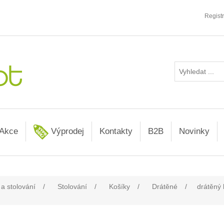
Regist
Akce
Výprodej
Kontakty
B2B
Novinky
 a stolování
/
Stolování
/
Košíky
/
Drátěné
/
drátěný 