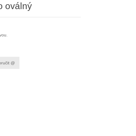
o oválný
vou.