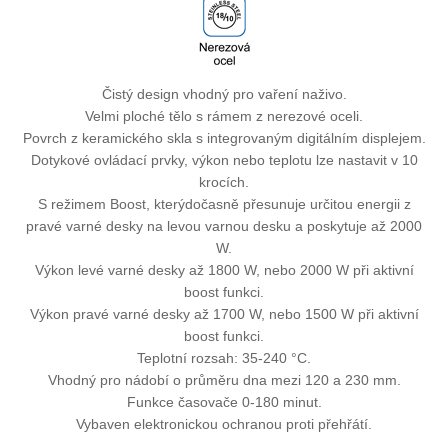
Čistý design vhodný pro vaření naživo.
Velmi ploché tělo s rámem z nerezové oceli.
Povrch z keramického skla s integrovaným digitálním displejem.
Dotykové ovládací prvky, výkon nebo teplotu lze nastavit v 10
krocích.
S režimem Boost, kterýdočasně přesunuje určitou energii z
pravé varné desky na levou varnou desku a poskytuje až 2000
W.
Výkon levé varné desky až 1800 W, nebo 2000 W při aktivní
boost funkci.
Výkon pravé varné desky až 1700 W, nebo 1500 W při aktivní
boost funkci.
Teplotní rozsah: 35-240 °C.
Vhodný pro nádobí o průměru dna mezi 120 a 230 mm.
Funkce časovače 0-180 minut.
Vybaven elektronickou ochranou proti přehřátí.