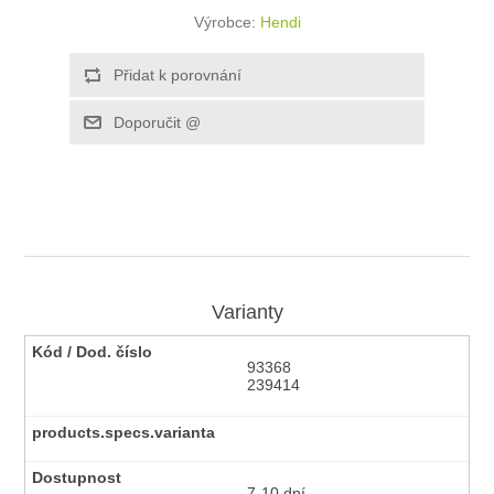
Výrobce:
Hendi
Varianty
93368
239414
7-10 dní