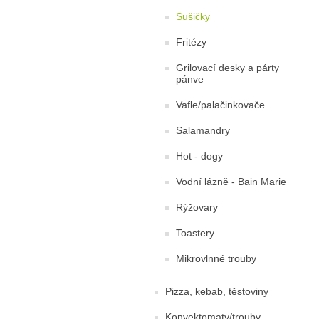
Sušičky
Fritézy
Grilovací desky a párty
pánve
Vafle/palačinkovače
Salamandry
Hot - dogy
Vodní lázně - Bain Marie
Rýžovary
Toastery
Mikrovlnné trouby
Pizza, kebab, těstoviny
Konvektomaty/trouby