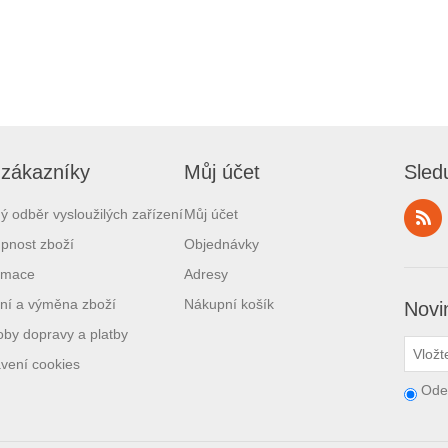
 zákazníky
Můj účet
Sled
ý odběr vysloužilých zařízení
Můj účet
pnost zboží
Objednávky
amace
Adresy
ní a výměna zboží
Nákupní košík
Novi
by dopravy a platby
vení cookies
Ode