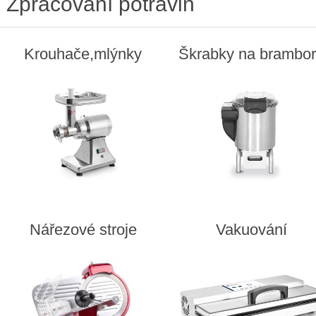
Zpracování potravin
Krouhače,mlýnky
Škrabky na brambo
Nářezové stroje
Vakuování