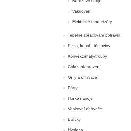
Nářezové stroje
Vakuování
Elektrické tenderizéry
Tepelné zpracování potravin
Pizza, kebab, těstoviny
Konvektomaty/trouby
Chlazení/mrazení
Grily a ohřívače
Párty
Horké nápoje
Venkovní ohřívače
Baličky
Hygiena