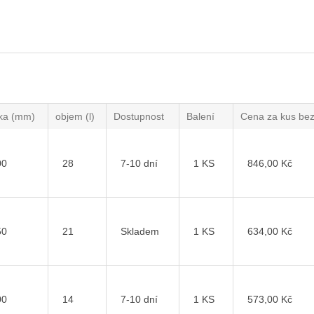
ka (mm)
objem (l)
Dostupnost
Balení
Cena za kus be
00
28
7-10 dní
1 KS
846,00 Kč
50
21
Skladem
1 KS
634,00 Kč
00
14
7-10 dní
1 KS
573,00 Kč