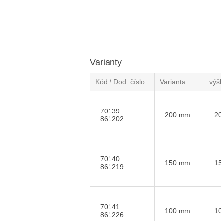
Varianty
Kód / Dod. číslo
Varianta
výš
70139
200 mm
2
861202
70140
150 mm
1
861219
70141
100 mm
1
861226