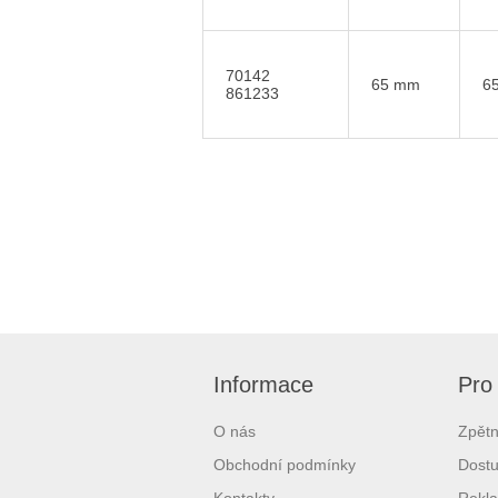
70142
65 mm
6
861233
Informace
Pro
O nás
Zpětn
Obchodní podmínky
Dostu
Kontakty
Rekl