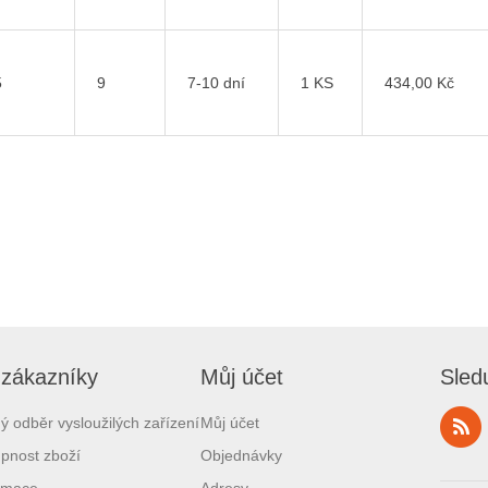
5
9
7-10 dní
1 KS
434,00 Kč
 zákazníky
Můj účet
Sled
ý odběr vysloužilých zařízení
Můj účet
pnost zboží
Objednávky
amace
Adresy