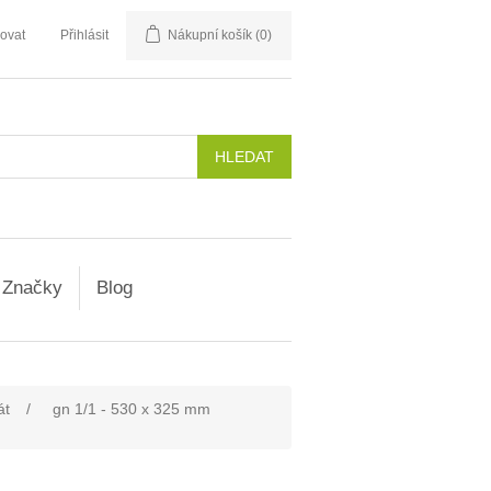
rovat
Přihlásit
Nákupní košík
(0)
Značky
Blog
át
/
gn 1/1 - 530 x 325 mm