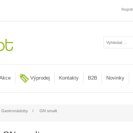
Regist
Akce
Výprodej
Kontakty
B2B
Novinky
Gastronádoby
/
GN smalt