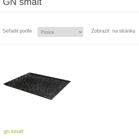
GN smalt
Seřadit podle
Zobrazit
na stránku
gn smalt