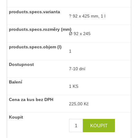
? 92 x 425 mm, 1 l
Ø 92 x 245
1
7-10 dní
1 KS
225,00 Kč