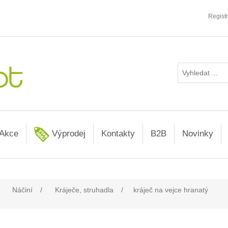
Regist
Akce
Výprodej
Kontakty
B2B
Novinky
Náčiní
/
Kráječe, struhadla
/
kráječ na vejce hranatý