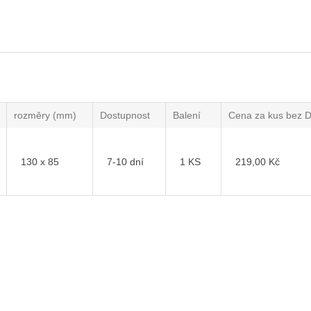
rozměry (mm)
Dostupnost
Balení
Cena za kus bez 
130 x 85
7-10 dní
1 KS
219,00 Kč