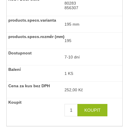
80283
856307
195 mm
195
7-10 dní
1 KS
252,00 Kč