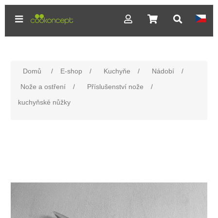
Domů
/
E-shop
/
Kuchyňe
/
Nádobí
/
Nože a ostření
/
Příslušenství nože
/
kuchyňské nůžky