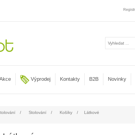
Regist
Akce
Výprodej
Kontakty
B2B
Novinky
stolování
/
Stolování
/
Košíky
/
Látkové