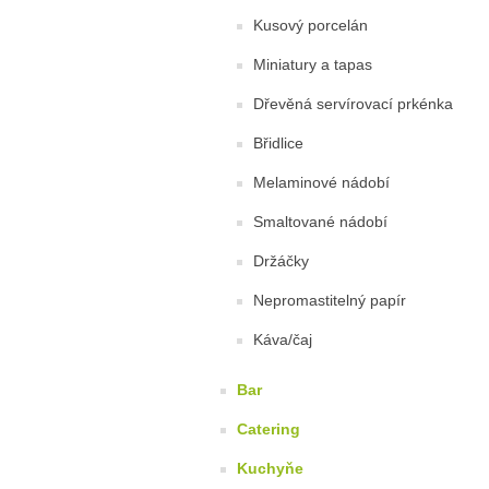
Kusový porcelán
Miniatury a tapas
Dřevěná servírovací prkénka
Břidlice
Melaminové nádobí
Smaltované nádobí
Držáčky
Nepromastitelný papír
Káva/čaj
Bar
Catering
Kuchyňe