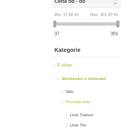
Cena od - do
Min:
37,00 Kč
Max:
301,00 Kč
37
301
Kategorie
E-shop
Servírování a stolování
Sklo
Porcelán linie
Linie Trianon
Linie Tim