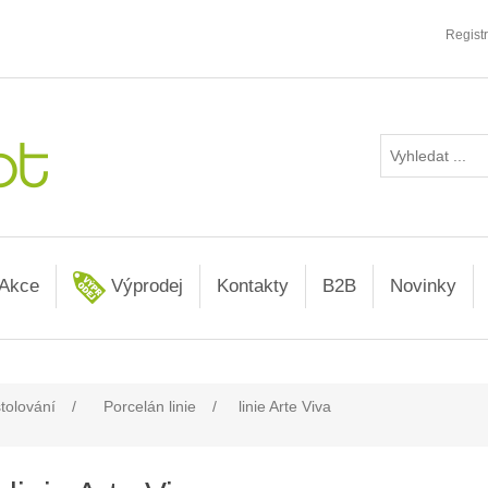
Regist
Akce
Výprodej
Kontakty
B2B
Novinky
stolování
/
Porcelán linie
/
linie Arte Viva