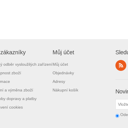
 zákazníky
Můj účet
Sled
ý odběr vysloužilých zařízení
Můj účet
pnost zboží
Objednávky
amace
Adresy
ní a výměna zboží
Nákupní košík
Novi
by dopravy a platby
vení cookies
Ode