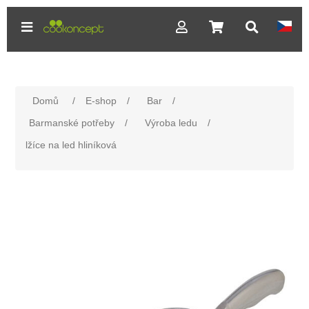
Domů
/
E-shop
/
Bar
/
Barmanské potřeby
/
Výroba ledu
/
lžíce na led hliníková