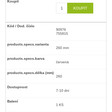
90976
755815
260 mm
červená
260
7-10 dní
1 KS