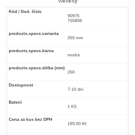
Varianty
90975
755808
260 mm
modrá
260
7-10 dní
1 KS
189,00 Kč