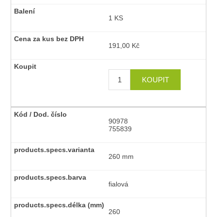
1 KS
191,00 Kč
90978
755839
260 mm
fialová
260