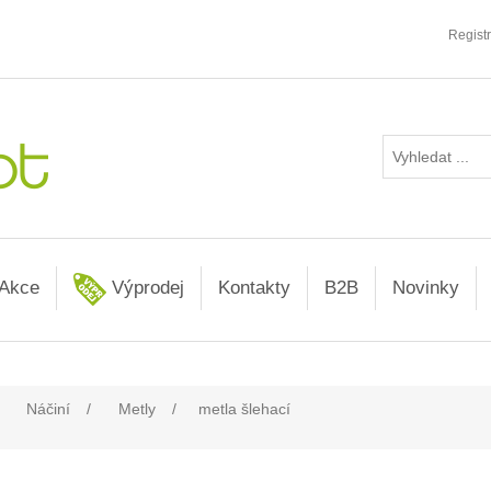
Regist
Akce
Výprodej
Kontakty
B2B
Novinky
Náčiní
/
Metly
/
metla šlehací