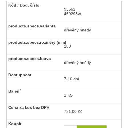
93562
469293\n
dřevěný hnědý
180
dřevěný hnědý
7-10 dní
1 KS
731,00 Kč