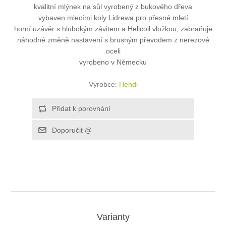
kvalitní mlýnek na sůl vyrobený z bukového dřeva
vybaven mlecími koly Lidrewa pro přesné mletí
horní uzávěr s hlubokým závitem a Helicoil vložkou, zabraňuje
náhodné změně nastavení s brusným převodem z nerezové
oceli
vyrobeno v Německu
Výrobce:
Hendi
Varianty