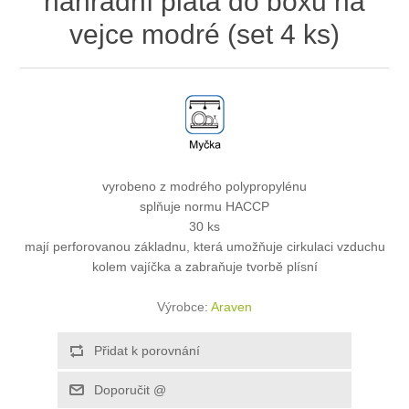
náhradní plata do boxu na
vejce modré (set 4 ks)
vyrobeno z modrého polypropylénu
splňuje normu HACCP
30 ks
mají perforovanou základnu, která umožňuje cirkulaci vzduchu
kolem vajíčka a zabraňuje tvorbě plísní
Výrobce:
Araven