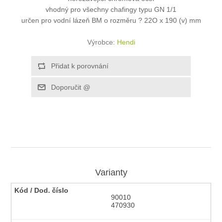
vhodný pro všechny chafingy typu GN 1/1
určen pro vodní lázeň BM o rozměru ? 22O x 190 (v) mm
Výrobce:
Hendi
Varianty
90010
470930