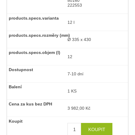
80160
222553
12 l
Ø 335 x 430
12
7-10 dní
1 KS
3 982,00 Kč