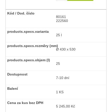
80161
222560
25 l
Ø 430 x 530
25
7-10 dní
1 KS
5 245,00 Kč