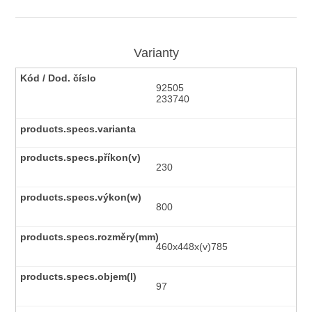
Varianty
92505
233740
230
800
460x448x(v)785
97