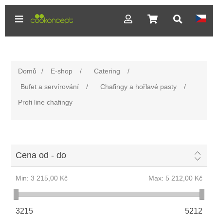
Domů
/
E-shop
/
Catering
/
Bufet a servírování
/
Chafingy a hořlavé pasty
/
Profi line chafingy
Cena od - do
Min:
3 215,00 Kč
Max:
5 212,00 Kč
3215
5212