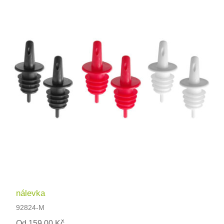
nálevka
92824-M
Od 159,00 Kč