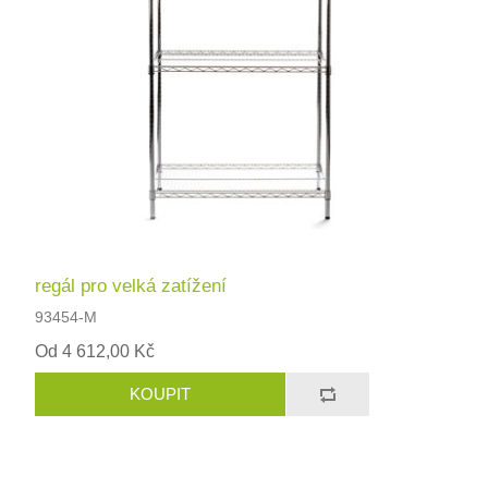
regál pro velká zatížení
93454-M
Od 4 612,00 Kč