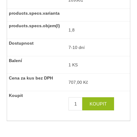
209981
1,8
7-10 dní
1 KS
707,00 Kč