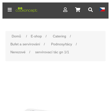
Domů
/
E-shop
/
Catering
/
Bufet a servírování
/
Podnosy/tácy
/
Nerezové
/
servírovací tác gn 1/1