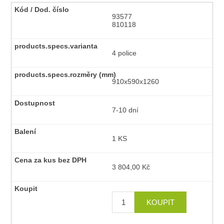
93577
810118
4 police
910x590x1260
7-10 dní
1 KS
3 804,00 Kč