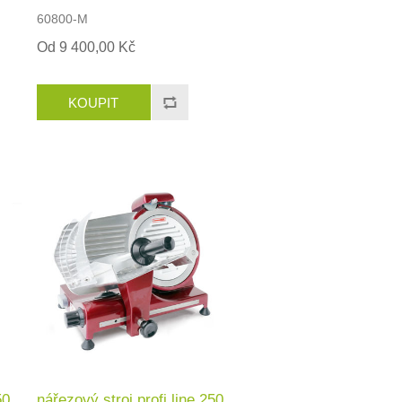
60800-M
Od 9 400,00 Kč
50
nářezový stroj profi line 250