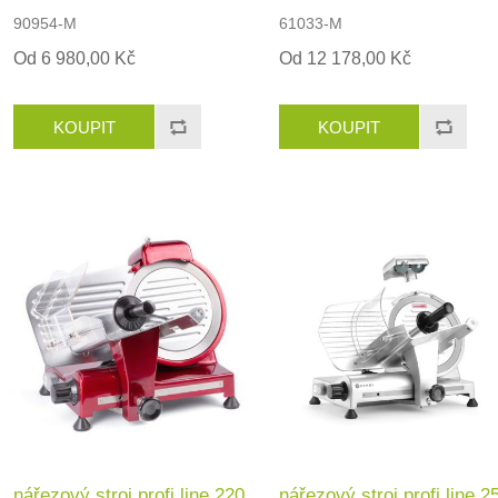
90954-M
61033-M
Od 6 980,00 Kč
Od 12 178,00 Kč
nářezový stroj profi line 220
nářezový stroj profi line 2