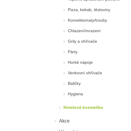
Pizza, kebab, těstoviny
Konvektomaty/trouby
Chlazení/mrazení
Grily a ohřívače
Párty
Horké nápoje
Venkovní ohřívače
Baličky
Hygiena
Hotelová kosmetika
Akce