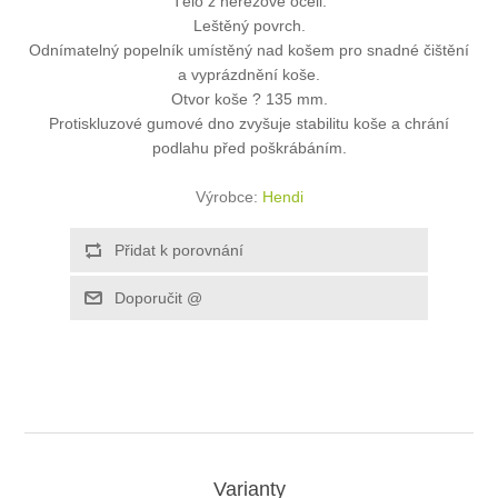
Tělo z nerezové oceli.
Leštěný povrch.
Odnímatelný popelník umístěný nad košem pro snadné čištění
a vyprázdnění koše.
Otvor koše ? 135 mm.
Protiskluzové gumové dno zvyšuje stabilitu koše a chrání
podlahu před poškrábáním.
Výrobce:
Hendi
Varianty