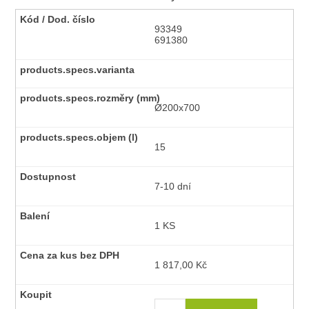
93349
691380
Ø200x700
15
7-10 dní
1 KS
1 817,00 Kč