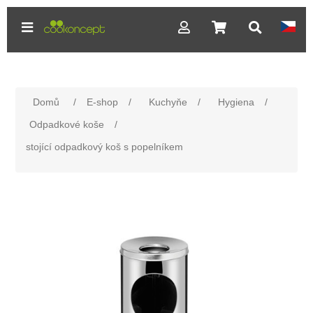
Domů
/
E-shop
/
Kuchyňe
/
Hygiena
/
Odpadkové koše
/
stojící odpadkový koš s popelníkem