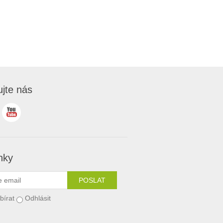
ujte nás
nky
bírat
Odhlásit