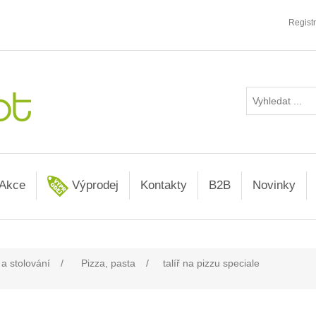
Regist
Akce
Výprodej
Kontakty
B2B
Novinky
 a stolování
/
Pizza, pasta
/
talíř na pizzu speciale