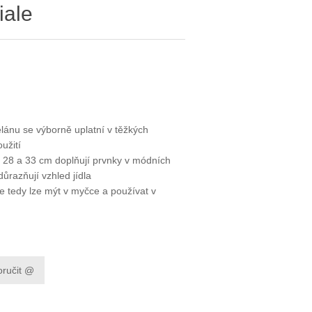
iale
elánu se výborně uplatní v těžkých
užití
h 28 a 33 cm doplňují prvnky v módních
důrazňují vzhled jídla
ře tedy lze mýt v myčce a používat v