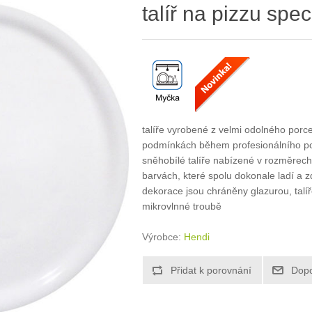
talíř na pizzu spec
talíře vyrobené z velmi odolného porc
podmínkách během profesionálního po
sněhobílé talíře nabízené v rozměrec
barvách, které spolu dokonale ladí a z
dekorace jsou chráněny glazurou, talí
mikrovlnné troubě
Výrobce:
Hendi