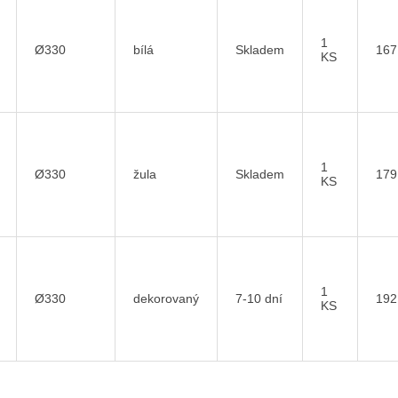
1
Ø330
bílá
Skladem
167
KS
1
Ø330
žula
Skladem
179
KS
1
Ø330
dekorovaný
7-10 dní
192
KS