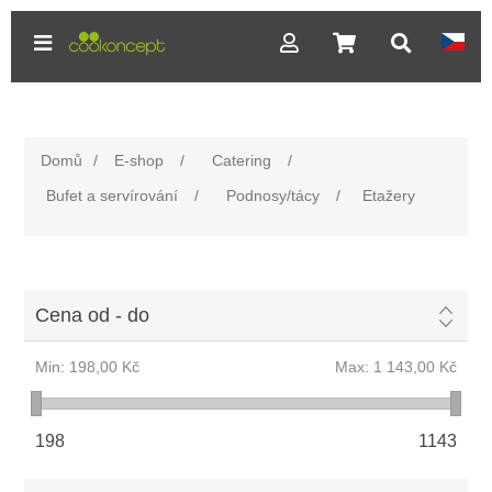
Domů
/
E-shop
/
Catering
/
Bufet a servírování
/
Podnosy/tácy
/
Etažery
Cena od - do
Min:
198,00 Kč
Max:
1 143,00 Kč
198
1143