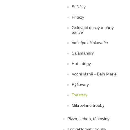
Sušičky
Fritézy
Grilovací desky a párty
pánve
Vafle/palačinkovače
Salamandry
Hot - dogy
Vodní lázně - Bain Marie
Rýžovary
Toastery
Mikrovlnné trouby
Pizza, kebab, těstoviny
Konvektomaty/trouby