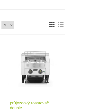
průjezdový toastovač
double