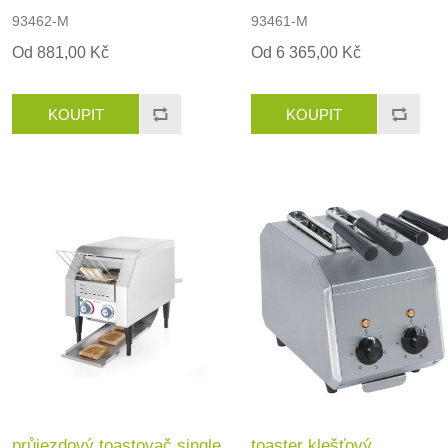
93462-M
93461-M
Od 881,00 Kč
Od 6 365,00 Kč
průjezdový toastovač single
toaster klešťový