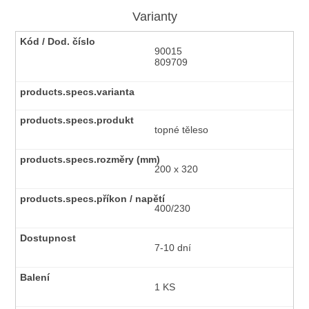
Varianty
90015
809709
topné těleso
200 x 320
400/230
7-10 dní
1 KS