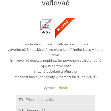
vaflovač
posuňte design vašich vaflí na novou úroveň
vytvoříte až 6 kousků vaflí ve tvaru kukuřičného klasu v jednu
chvíli
hliníkové lité desky s nepřilnavým povrchem zajistí snadné
vyjmutí čerstvé vafle
snadné ovládání a příprava
možnost nastaveníteploty v rozmezí 50?C až 220?C
Výrobce:
Hendi