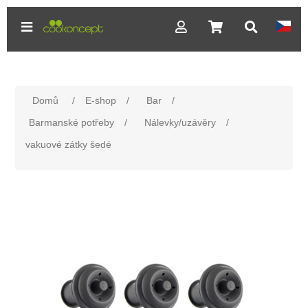
Domů
/
E-shop
/
Bar
/
Barmanské potřeby
/
Nálevky/uzávěry
/
vakuové zátky šedé