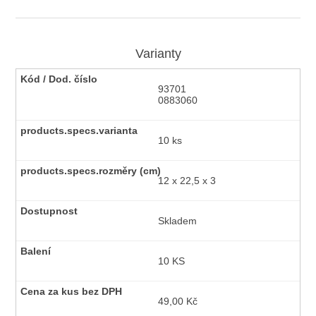
Varianty
93701
0883060
10 ks
12 x 22,5 x 3
Skladem
10 KS
49,00 Kč