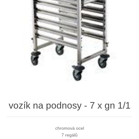
vozík na podnosy - 7 x gn 1/1
chromová ocel
7 regálů